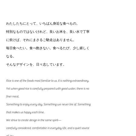
わたしたちにとって、いちばん身近な食べもの。
特別なものではないけれど、良いお米を、良い水で丁寧
に炊けば、それにまさるご馳走はありません。
毎日食べたい。食べ飽きない。食べるたび、少し嬉しく
なる。
そんなデザインを、日々志しています。
Rice is one of the foods most familiar to us.
It is nothing extraordinary.
Yet when good rice is carefully prepared with good water,
there is no
finer meal.
Something to enjoy every day.
Something we never tire of.
Something
that makes us happy each time.
We strive to create design in the same spirit—
carefully considered,
comfortable in everyday life,
and a quiet source